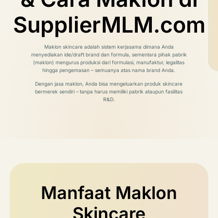
SupplierMLM.com
Maklon skincare adalah sistem kerjasama dimana Anda
menyediakan ide/draft brand dan formula, sementara pihak pabrik
(maklon) mengurus produksi dari formulasi, manufaktur, legalitas
hingga pengemasan – semuanya atas nama brand Anda.
Dengan jasa maklon, Anda bisa mengeluarkan produk skincare
bermerek sendiri – tanpa harus memiliki pabrik ataupun fasilitas
R&D.
Manfaat Maklon
Skincare