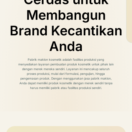
Membangun
Brand Kecantikan
Anda
Pabrik maklon kosmetik adalah fasilitas produksi yang
menyediakan layanan pembuatan produk kosmetik untuk pihak lain
dengan merek mereka sendiri.
Layanan ini mencakup seluruh
proses produksi, mulai dari formulasi, pengujian, hingga
pengemasan produk.
Dengan menggunakan jasa pabrik maklon,
Anda dapat memiliki produk kosmetik dengan merek sendiri tanpa
harus memiliki pabrik atau fasilitas produksi sendiri.